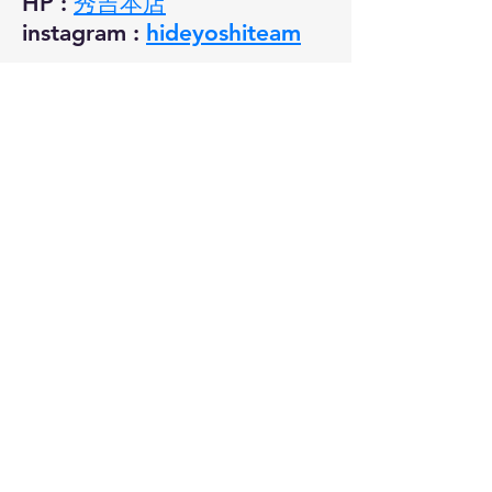
HP
:
秀吉本店
instagram
:
hideyoshiteam
田中商店
HP :
田中商店
instagram :
tanakashoten2020
バリューフォレスト
​HP :
バリューフォレスト
instagram :
kiryu_value_forest